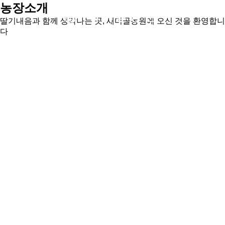
농장소개
딸기내음과 함께 생각나는 곳, 새미골농원에 오신 것을 환영합니
다
Healing
Nature
Family