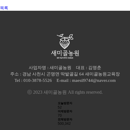
목록
사업자명 : 새미골농원 대표 : 김명춘
주소 : 경남 사천시 곤명면 딱밭골길 64 새미골농원교육장
Tel : 010-3878-5526 E-mail : maesil9744@naver.com
ⓒ 2023 새미골농원 All rights reserved.
오늘방문자
52
어제방문자
70
전체방문자
500,342