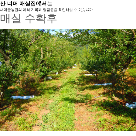
산 너머 매실집에서는
새미골농원의 여러 기록과 알림들을 확인하실 수 있습니다
매실 수확후